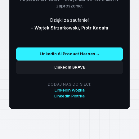
zaproszenie.
Dzięki za zaufanie!
– Wojtek Strzałkowski, Piotr Kacała
LinkedIn AI Product Heroes →
LinkedIn BRAVE
DODAJ NAS DO SIECI:
LinkedIn Wojtka
LinkedIn Piotrka