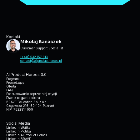
Kontakt
Mikołaj Banaszek
Customer Support Specialist
(+48) 532 157 313
contact@aiproductheroes.pl
AI Product Heroes 3.0
Program
Prowadzący
Oferta
FAQ
Podsumowanie poprzedniej edycji
Dane organizatora
BRAVE Education Sp. z o.o.
Głogowska 216, 60-104 Poznań
NIP: 7822914959
Social Media
LinkedIn Wojtka
LinkedIn Piotrka
LinkedIn AI Product Heroes
LinkedIn BRAVE