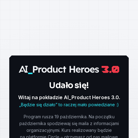
Udało się!
Witaj na pokładzie AI_Product Heroes 3.0.
„Będzie się działo” to raczej mało powiedziane :)
Program rusza 19 października. Na początku
października spodziewaj się maila z informacjami
organizacyjnymi. Kurs realizowany będzie
na platformie Circle – otrzymasz od nas mailowe