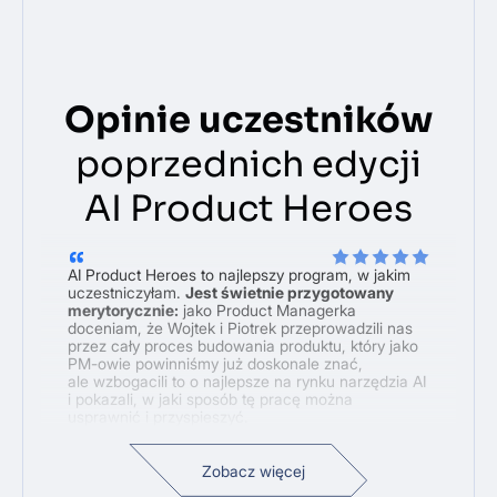
Opinie uczestników
poprzednich edycji
AI Product Heroes
AI Product Heroes to najlepszy program, w jakim
uczestniczyłam.
Jest świetnie przygotowany
merytorycznie:
jako Product Managerka
doceniam, że Wojtek i Piotrek przeprowadzili nas
przez cały proces budowania produktu, który jako
PM-owie powinniśmy już doskonale znać,
ale wzbogacili to o najlepsze na rynku narzędzia AI
i pokazali, w jaki sposób tę pracę można
usprawnić i przyspieszyć.
Budowa swojego Second Brain, własnego
asystenta i agenta, to totalny game changer.
Zobacz więcej
Dostaliśmy też mnóstwo frameworków i skilli