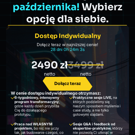
października!
Wybierz
opcję dla siebie.
Dostęp Indywidualny
Dołącz teraz w najniższej cenie!
28
dni
0
h
24
m
1
s
2490 zł
3499 zł
netto
netto
Dołącz teraz
W cenie dostępu indywidualnego otrzymasz:
6-tygodniowy, intensywny
Praktyczne sesje LIVE,
na
program transformacyjny
,
których podzielimy się
gdzie każdy dzień przybliża
naszym sposobem myślenia i
Cię do działającego
case study, a nie tylko
prototypu.
gotowymi slajdami.
Praca nad WŁASNYM
Sesje Q&A i feedback od
projektem,
bo nic nie uczy
ekspertów-praktyków,
którzy
tak, jak budowanie czegoś, co
nie pozwolą Ci utknąć w