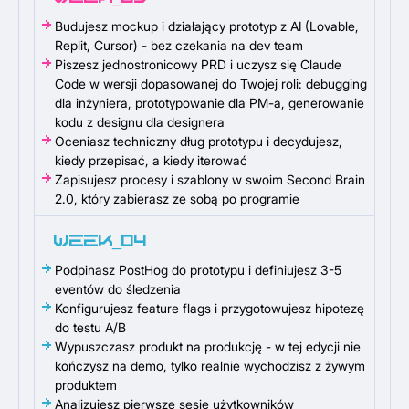
Budujesz mockup i działający prototyp z AI (Lovable,
Replit, Cursor) - bez czekania na dev team
Piszesz jednostronicowy PRD i uczysz się Claude
Code w wersji dopasowanej do Twojej roli: debugging
dla inżyniera, prototypowanie dla PM-a, generowanie
kodu z designu dla designera
Oceniasz techniczny dług prototypu i decydujesz,
kiedy przepisać, a kiedy iterować
Zapisujesz procesy i szablony w swoim Second Brain
2.0, który zabierasz ze sobą po programie
WEEK_04
Podpinasz PostHog do prototypu i definiujesz 3-5
eventów do śledzenia
Konfigurujesz feature flags i przygotowujesz hipotezę
do testu A/B
Wypuszczasz produkt na produkcję - w tej edycji nie
kończysz na demo, tylko realnie wychodzisz z żywym
produktem
Analizujesz pierwsze sesje użytkowników