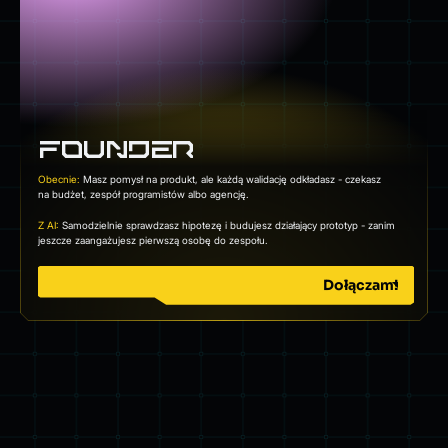
FOUNDER
Obecnie:
Masz pomysł na produkt, ale każdą walidację odkładasz - czekasz
na budżet, zespół programistów albo agencję.
Z AI:
Samodzielnie sprawdzasz hipotezę i budujesz działający prototyp - zanim
jeszcze zaangażujesz pierwszą osobę do zespołu.
Dołączam!