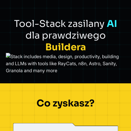
Tool-Stack zasilany
AI
dla prawdziwego
Buildera
Co zyskasz?