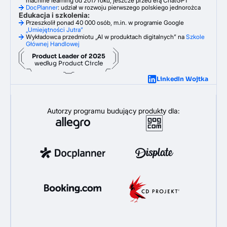
machine learning od 2017 roku, jeszcze przed erą ChatGPT
DocPlanner
: udział w rozwoju pierwszego polskiego jednorożca
Edukacja i szkolenia:
Przeszkolił ponad 40 000 osób, m.in. w programie Google
„Umiejętności Jutra”
Wykładowca przedmiotu „AI w produktach digitalnych” na
Szkole
Głównej Handlowej
Product Leader of 2025
według Product Circle
LinkedIn Wojtka
Autorzy programu budujący produkty dla: