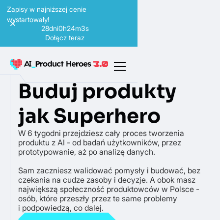
Zapisy w najniższej cenie
wystartowały!
28
dni
0
h
24
m
1
s
Dołącz teraz
Buduj produkty
jak Superhero
W 6 tygodni przejdziesz cały proces tworzenia
produktu z AI - od badań użytkowników, przez
prototypowanie, aż po analizę danych.
Sam zaczniesz walidować pomysły i budować, bez
czekania na cudze zasoby i decyzje. A obok masz
największą społeczność produktowców w Polsce -
osób, które przeszły przez te same problemy
i podpowiedzą, co dalej.