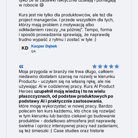
w robocie 😄
Kurs jest nie tylko dla produktowców, ale też dla
project managerów. I przede wszystkim dla tych,
którzy mają problem z motywacją albo
odkładaniem rzeczy „na później”. Tempo, forma
i sposób prowadzenia sprawiają, że naprawdę
trudno wypaść z rytmu i zostać w tyle :)
Kacper Dąbek
KD
QA
Moja przygoda w branży nie trwa długo, całkiem
niedawno dostałam szansę na rozwój w kierunku
Productu - uczyłam się na własną rękę, ale nie
używając AI w codziennej pracy. Kurs AI Product
Heroes
uzupełnił moją wiedzę i to na wielu
płaszczyznach, od podstaw produktowych po
podstawy AI i praktycznie zastosowania
,
które mogę wykorzystać w nowej pracy. Bardzo
polecam ten kurs każdemu, kto chce się rozwijać
w tym kierunku lub bardzo ciekawi go budowanie
produktów - dodatkowo atmosfera jest naprawdę
świetna i oprócz intensywnej pracy nad zadaniami,
są też śmieszki :) Case studies oraz historie
z zaplecza prowadzących były dla mnie inspirujące