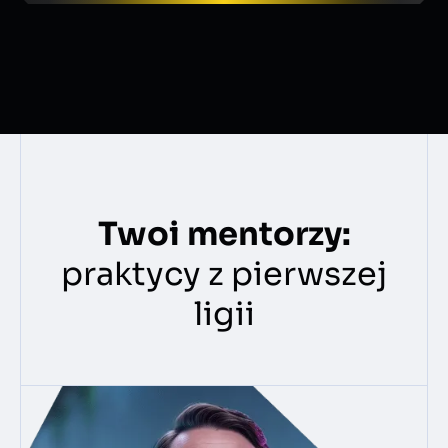
insightów i dzięki temu kurs był jeszcze bardziej
wszechstronny.
Sama oprawa kursu była
fantastyczna, utrzymana w klimacie 8-bitowych
platformówek, a zadania w formie questów
jeszcze bardziej dodawały energii do działania.
Uważam czas spędzony z AI Product Heroes za
niezwykle wartościowy i zdecydowanie wart
swojej ceny!
Polecam każdemu, kto chce się stać
superbohaterem i okiełznać AI w dzisiejszym
pędzącym świecie.
Magda Szpakowska
MS
Twoi mentorzy:
Senior UX Designer
praktycy z pierwszej
Personalnie bardzo takiego szkolenia
ligii
potrzebowałem.
Podskórnie czuję, że to
naprawdę kompetencja
przyszłości
więc Wasz kurs trafia w 100% moich
oczekiwań, nawet jeśli nie użyję wszystkiego
od razu. Teraz każdy etap w procesie mam
przyspieszony i lepiej zweryfikowany.
Piotr Kaczmarzyk