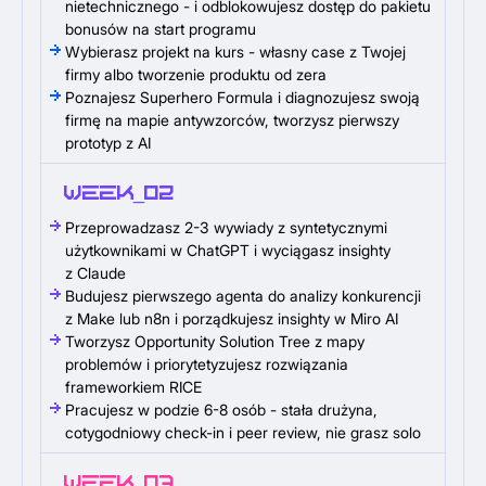
nietechnicznego - i odblokowujesz dostęp do pakietu
bonusów na start programu
Wybierasz projekt na kurs - własny case z Twojej
firmy albo tworzenie produktu od zera
Poznajesz Superhero Formula i diagnozujesz swoją
firmę na mapie antywzorców, tworzysz pierwszy
prototyp z AI
WEEK_02
Przeprowadzasz 2-3 wywiady z syntetycznymi
użytkownikami w ChatGPT i wyciągasz insighty
z Claude
Budujesz pierwszego agenta do analizy konkurencji
z Make lub n8n i porządkujesz insighty w Miro AI
Tworzysz Opportunity Solution Tree z mapy
problemów i priorytetyzujesz rozwiązania
frameworkiem RICE
Pracujesz w podzie 6-8 osób - stała drużyna,
cotygodniowy check-in i peer review, nie grasz solo
WEEK_03