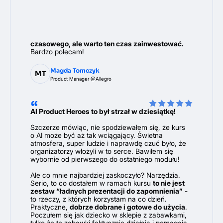
do Claude Code. A to wszystko realizowane
w formie questów - bardzo motywujące, żeby nie
odkładać realizacji prac domowych na później.
Program wymaga dużo zaangażowania, również
czasowego, ale warto ten czas zainwestować.
Bardzo polecam!
Magda Tomczyk
MT
Product Manager @Allegro
AI Product Heroes to był strzał w dziesiątkę!
Szczerze mówiąc, nie spodziewałem się, że kurs
o AI może być aż tak wciągający. Świetna
atmosfera, super ludzie i naprawdę czuć było, że
organizatorzy włożyli w to serce. Bawiłem się
wybornie od pierwszego do ostatniego modułu!
Ale co mnie najbardziej zaskoczyło? Narzędzia.
Serio, to co dostałem w ramach kursu
to nie jest
zestaw “ładnych prezentacji do zapomnienia”
-
to rzeczy, z których korzystam na co dzień.
Praktyczne,
dobrze dobrane i gotowe do użycia
.
Poczułem się jak dziecko w sklepie z zabawkami,
tylko że te zabawki faktycznie działają i pomagają