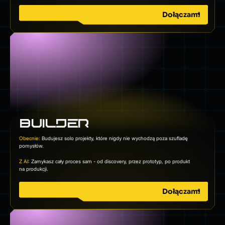
Dołączam!
BUILDER
Obecnie:
Budujesz solo projekty, które nigdy nie wychodzą poza szufladę
pomysłów.
Z AI:
Zamykasz cały proces sam - od discovery, przez prototyp, po produkt
na produkcji.
Dołączam!